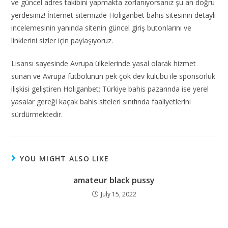
ve güncel adres takibini yapmakta zorlanıyorsanız şu an doğru
yerdesiniz! İnternet sitemizde Holiganbet bahis sitesinin detaylı
incelemesinin yanında sitenin güncel giriş butonlarını ve
linklerini sizler için paylaşıyoruz.
Lisansı sayesinde Avrupa ülkelerinde yasal olarak hizmet
sunan ve Avrupa futbolunun pek çok dev kulübü ile sponsorluk
ilişkisi geliştiren Holiganbet; Türkiye bahis pazarında ise yerel
yasalar gereği kaçak bahis siteleri sınıfında faaliyetlerini
sürdürmektedir.
YOU MIGHT ALSO LIKE
amateur black pussy
July 15, 2022