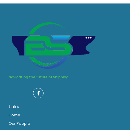
Navigating the future of Shipping
Links
Home
Our People