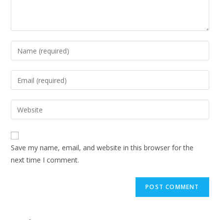
Save my name, email, and website in this browser for the
next time I comment.