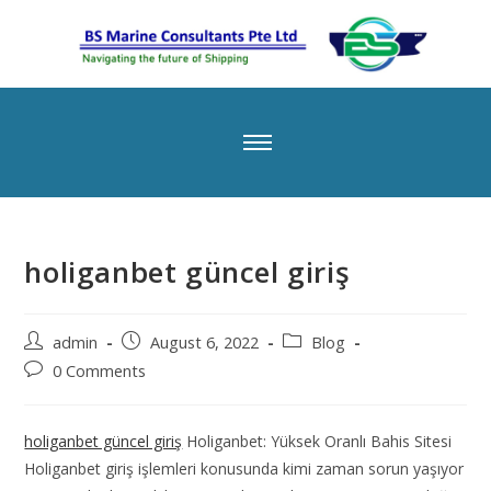
holiganbet güncel giriş
admin
August 6, 2022
Blog
0 Comments
holiganbet güncel giriş
Holiganbet: Yüksek Oranlı Bahis Sitesi
Holiganbet giriş işlemleri konusunda kimi zaman sorun yaşıyor