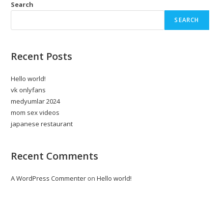
Search
SEARCH
Recent Posts
Hello world!
vk onlyfans
medyumlar 2024
mom sex videos
japanese restaurant
Recent Comments
A WordPress Commenter
on
Hello world!