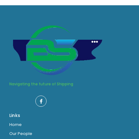
Navigating the future of Shipping
Links
Home
Our People