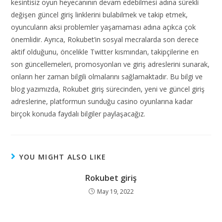
kesintisiz oyun heyecanının devam edebilmesi adına sürekli
değişen güncel giriş linklerini bulabilmek ve takip etmek,
oyuncuların aksi problemler yaşamaması adına açıkca çok
önemlidir. Ayrıca, Rokubet’in sosyal mecralarda son derece
aktif olduğunu, öncelikle Twitter kısmından, takipçilerine en
son güncellemeleri, promosyonları ve giriş adreslerini sunarak,
onların her zaman bilgili olmalarını sağlamaktadır. Bu bilgi ve
blog yazımızda, Rokubet giriş sürecinden, yeni ve güncel giriş
adreslerine, platformun sunduğu casino oyunlarına kadar
birçok konuda faydalı bilgiler paylaşacağız.
YOU MIGHT ALSO LIKE
Rokubet giriş
May 19, 2022